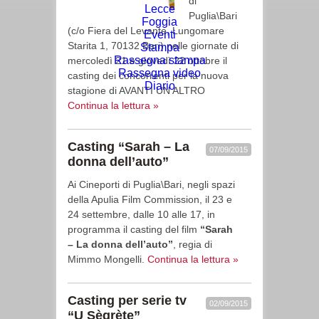
di
Lecce
Puglia\Bari
Foggia
(c/o Fiera del Levante, Lungomare
Eventi
Starita 1, 70132 Bari) nelle giornate di
Stampa
Rassegna stampa
mercoledì 21 e giovedì 22 ottobre il
Rassegna video
casting dei concorrenti per la nuova
Diario
stagione di AVANTI UN ALTRO
Continua la lettura »
Casting “Sarah – La
07/09/2015
donna dell’auto”
Ai Cineporti di Puglia\Bari, negli spazi
della Apulia Film Commission, il 23 e
24 settembre, dalle 10 alle 17, in
programma il casting del film
“Sarah
– La donna dell’auto”
, regia di
Mimmo Mongelli.
Continua la lettura »
Casting per serie tv
02/09/2015
“U Sègrète”