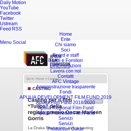
Daily Motion
YouTube
Facebook
Twitter
Ustream
Feed RSS
Home
Ente
Menu
Social
Chi siamo
Soci
Board e staff
Bandi e Fornitori
Determinazioni
Lavora con noi
Contatti
Sei in:
Home
» Casting
AFC Vintage
Amministrazione trasparente
CASTING
Fondi
APULIA DEVELOPMENT FILM FUND 2019
Casting per il film
02/10/2015
Apulia Film Fund 2018/2020
“Tulips” della
Apulia Regional Film Fund
regista premio Oscar Marleen
Apulia Promotion Film Fund
Gorris
Servizi
Servizi
La Draka Production, indice casting
Production Guide