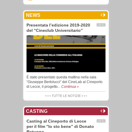
NEWS
Presentata l’edizione 2019-2020
18/11
del “Cineclub Universitario”
È stato presentato questa mattina nella sala
“Giuseppe Bertolucci” del CineLab al Cineporto
di Lecce, il progetto...
Continua »
• • • TUTTE LE NOTIZIE • • •
CASTING
Casting al Cineporto di Lecce
15/11
per il film “Io sto bene” di Donato
Rotunno