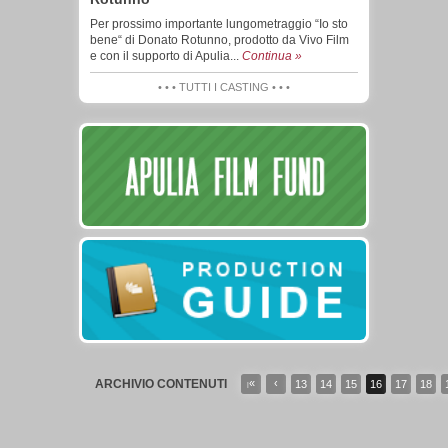
Per prossimo importante lungometraggio “Io sto
bene“ di Donato Rotunno, prodotto da Vivo Film
e con il supporto di Apulia...
Continua »
• • • TUTTI I CASTING • • •
ARCHIVIO CONTENUTI
«
‹
13
14
15
16
17
18
|