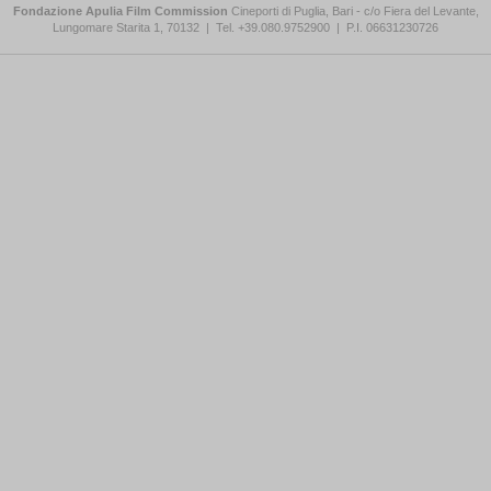
Fondazione Apulia Film Commission
Cineporti di Puglia, Bari - c/o Fiera del Levante,
Lungomare Starita 1, 70132
|
Tel. +39.080.9752900
|
P.I. 06631230726