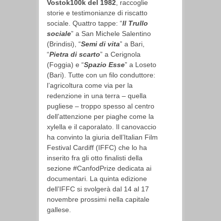
Vostok100k del 1982
, raccoglie
storie e testimonianze di riscatto
sociale. Quattro tappe: “
Il Trullo
sociale
” a San Michele Salentino
(Brindisi), “
Semi di vita
” a Bari,
“
Pietra di scarto
” a Cerignola
(Foggia) e “
Spazio Esse
” a Loseto
(Bari). Tutte con un filo conduttore:
l’agricoltura come via per la
redenzione in una terra – quella
pugliese – troppo spesso al centro
dell’attenzione per piaghe come la
xylella e il caporalato. Il canovaccio
ha convinto la giuria dell’Italian Film
Festival Cardiff (IFFC) che lo ha
inserito fra gli otto finalisti della
sezione #CanfodPrize dedicata ai
documentari. La quinta edizione
dell’IFFC si svolgerà dal 14 al 17
novembre prossimi nella capitale
gallese.