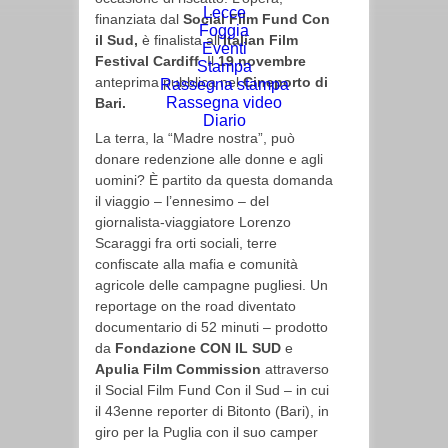
Lecce
finanziata dal
Social Film Fund Con
Foggia
il Sud,
è finalista all’
Italian Film
Eventi
Festival Cardiff
. Il
19 novembre
Stampa
anteprima pubblica nel
Cineporto di
Rassegna stampa
Rassegna video
Bari.
Diario
La terra, la “Madre nostra”, può
donare redenzione alle donne e agli
uomini? È partito da questa domanda
il viaggio – l’ennesimo – del
giornalista-viaggiatore Lorenzo
Scaraggi fra orti sociali, terre
confiscate alla mafia e comunità
agricole delle campagne pugliesi. Un
reportage on the road diventato
documentario di 52 minuti – prodotto
da
Fondazione CON IL SUD
e
Apulia Film Commission
attraverso
il Social Film Fund Con il Sud – in cui
il 43enne reporter di Bitonto (Bari), in
giro per la Puglia con il suo camper