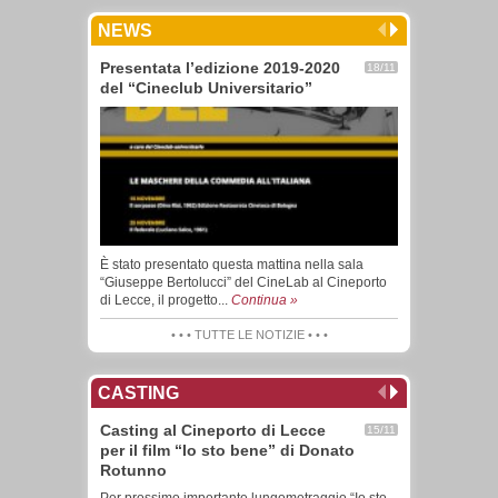
NEWS
Presentata l’edizione 2019-2020
18/11
del “Cineclub Universitario”
È stato presentato questa mattina nella sala
“Giuseppe Bertolucci” del CineLab al Cineporto
di Lecce, il progetto...
Continua »
• • • TUTTE LE NOTIZIE • • •
CASTING
Casting al Cineporto di Lecce
15/11
per il film “Io sto bene” di Donato
Rotunno