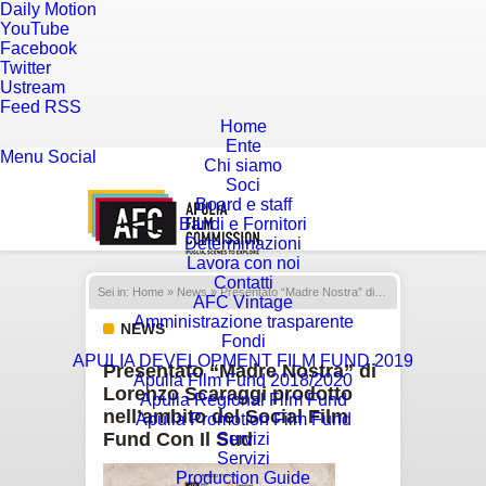
Daily Motion
YouTube
Facebook
Twitter
Ustream
Feed RSS
Home
Ente
Menu
Social
Chi siamo
Soci
Board e staff
Bandi e Fornitori
Determinazioni
Lavora con noi
Contatti
Sei in:
Home
»
News
» Presentato “Madre Nostra” di Lorenzo Scaraggi prodotto nell’ambito del Social Film Fund Con Il Sud
AFC Vintage
Amministrazione trasparente
NEWS
Fondi
APULIA DEVELOPMENT FILM FUND 2019
Presentato “Madre Nostra” di
Apulia Film Fund 2018/2020
Lorenzo Scaraggi prodotto
Apulia Regional Film Fund
nell’ambito del Social Film
Apulia Promotion Film Fund
Fund Con Il Sud
Servizi
Servizi
Production Guide