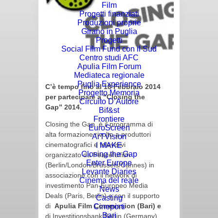
Film
Progetti finanziati
Produzioni proprie
Girano in Puglia
Progetti
Social Film Fund con il Sud
Centro studi AFC
Apulia Film Forum
Mediateca regionale
Puglia Experience
C’è tempo fino al 18 Febbraio 2014
Progetto Memoria
per partecipare a “Closing the
Circuito D’Autore
Gap” 2014.
Bif&st
Frontiere
Closing the Gap è il programma di
EuroScreen
alta formazione rivolto a produttori
ArTVision
cinematografici e televisivi
I MAKE
Closing the Gap
organizzato da Peacefulfish
Enter Europe
(Berlin/London/Brussels/Cannes) in
Levante Diaries
associazione con il network di
Cinema del reale
investimento Pan-Europeo Media
News
Deals (Paris, Berlin) e con il supporto
Casting
di
Apulia Film Commission (Bari) e
Cineporti
Bari
di Investitionsbank Berlin (Germany).