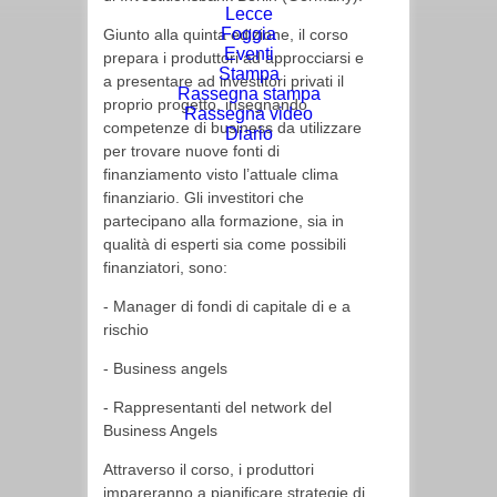
Lecce
Foggia
Giunto alla quinta edizione, il corso
Eventi
prepara i produttori ad approcciarsi e
Stampa
a presentare ad investitori privati il
Rassegna stampa
proprio progetto, insegnando
Rassegna video
competenze di business da utilizzare
Diario
per trovare nuove fonti di
finanziamento visto l’attuale clima
finanziario. Gli investitori che
partecipano alla formazione, sia in
qualità di esperti sia come possibili
finanziatori, sono:
- Manager di fondi di capitale di e a
rischio
- Business angels
- Rappresentanti del network del
Business Angels
Attraverso il corso, i produttori
impareranno a pianificare strategie di