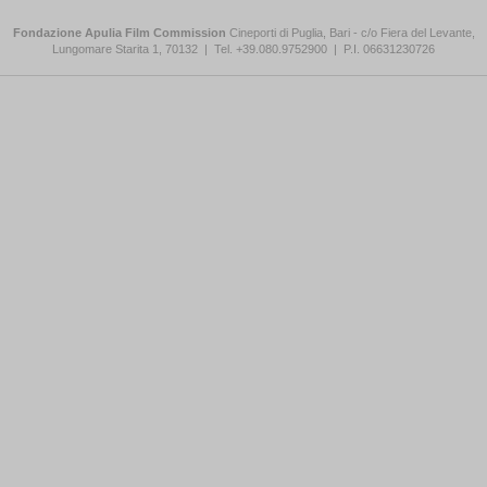
Fondazione Apulia Film Commission
Cineporti di Puglia, Bari - c/o Fiera del Levante,
Lungomare Starita 1, 70132
|
Tel. +39.080.9752900
|
P.I. 06631230726