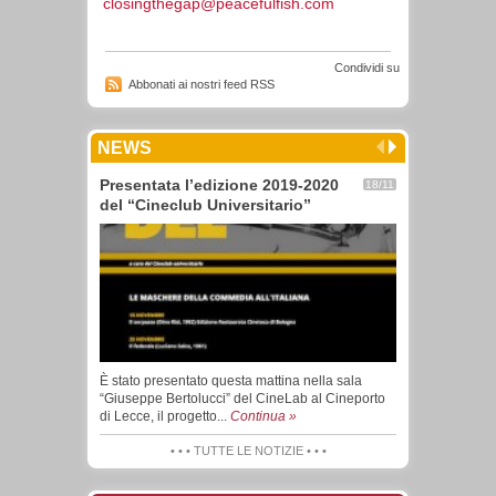
closingthegap@peacefulfish.com
Condividi su
Abbonati ai nostri feed RSS
NEWS
Presentata l’edizione 2019-2020
18/11
del “Cineclub Universitario”
È stato presentato questa mattina nella sala
“Giuseppe Bertolucci” del CineLab al Cineporto
di Lecce, il progetto...
Continua »
• • • TUTTE LE NOTIZIE • • •