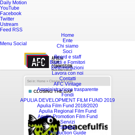
Daily Motion
YouTube
Facebook
Twitter
Ustream
Feed RSS
Home
Ente
Menu
Social
Chi siamo
Soci
Board e staff
Bandi e Fornitori
Determinazioni
Lavora con noi
Contatti
Sei in:
Home
» Closing the Gap
AFC Vintage
Amministrazione trasparente
CLOSING THE GAP
Fondi
APULIA DEVELOPMENT FILM FUND 2019
Apulia Film Fund 2018/2020
Apulia Regional Film Fund
Apulia Promotion Film Fund
Servizi
Servizi
Production Guide