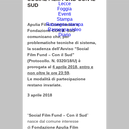
Lecce
SUD
Foggia
Eventi
Stampa
Rassegna stampa
Apulia Film Commission e
Rassegna video
Fondazione CON IL SUD
Diario
comunicano che, per
problematiche tecniche di sistema,
la scadenza dell’Avviso “Social
Film Fund – Con il Sud”
(Protocollo. N. 0320/18/U) è
prorogata al
4 aprile 2018, entro e
non oltre le ore 23:59
.
Le modalità di partecipazione
restano invariate.
3 aprile 2018
“
Social Film Fund – Con il Sud
”
nasce dal comune interesse
di
Fondazione Apulia Film