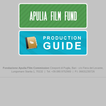
Fondazione Apulia Film Commission
Cineporti di Puglia, Bari - c/o Fiera del Levante,
Lungomare Starita 1, 70132
|
Tel. +39.080.9752900
|
P.I. 06631230726