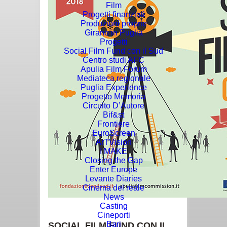
Film
Progetti finanziati
Produzioni proprie
Girano in Puglia
Progetti
Social Film Fund con il Sud
Centro studi AFC
Apulia Film Forum
Mediateca regionale
Puglia Experience
Progetto Memoria
Circuito D’Autore
Bif&st
Frontiere
EuroScreen
ArTVision
I MAKE
Closing the Gap
Enter Europe
Levante Diaries
Cinema del reale
News
Casting
Cineporti
Bari
SOCIAL FILM FUND CON IL