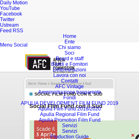
Daily Motion
YouTube
Facebook
Twitter
Ustream
Feed RSS
Home
Ente
Menu
Social
Chi siamo
Soci
Board e staff
Bandi e Fornitori
Determinazioni
Lavora con noi
Contatti
Sei in:
Home
» Social Film Fund con il Sud
AFC Vintage
Amministrazione trasparente
SOCIAL FILM FUND CON IL SUD
Fondi
APULIA DEVELOPMENT FILM FUND 2019
Social Film Fund con il Sud
Apulia Film Fund 2018/2020
Apulia Regional Film Fund
Apulia Promotion Film Fund
Servizi
Servizi
Production Guide