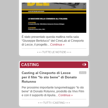
È stato presentato questa mattina nella sala
“Giuseppe Bertolucci” del CineLab al Cineporto
di Lecce, il progetto...
Continua »
• • • TUTTE LE NOTIZIE • • •
CASTING
Casting al Cineporto di Lecce
15/11
per il film “Io sto bene” di Donato
Rotunno
Per prossimo importante lungometraggio “Io sto
bene“ di Donato Rotunno, prodotto da Vivo Film
e con il supporto di Apulia...
Continua »
• • • TUTTI I CASTING • • •