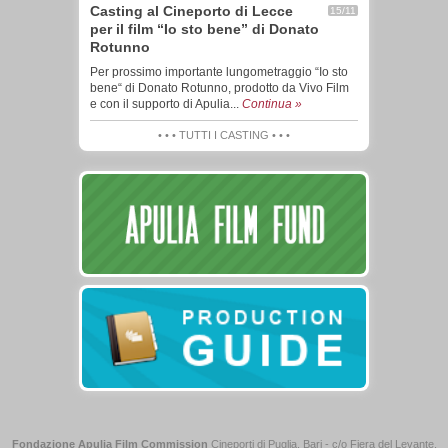
Casting al Cineporto di Lecce
15/11
per il film “Io sto bene” di Donato
Rotunno
Per prossimo importante lungometraggio “Io sto
bene“ di Donato Rotunno, prodotto da Vivo Film
e con il supporto di Apulia...
Continua »
• • • TUTTI I CASTING • • •
Fondazione Apulia Film Commission
Cineporti di Puglia, Bari - c/o Fiera del Levante,