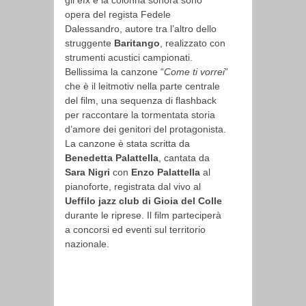
gli efx e la colonna sonora sono
opera del regista Fedele
Dalessandro, autore tra l’altro dello
struggente
Baritango
, realizzato con
strumenti acustici campionati.
Bellissima la canzone “
Come ti vorrei
”
che è il leitmotiv nella parte centrale
del film, una sequenza di flashback
per raccontare la tormentata storia
d’amore dei genitori del protagonista.
La canzone è stata scritta da
Benedetta Palattella
, cantata da
Sara Nigri
con
Enzo Palattella
al
pianoforte, registrata dal vivo al
Ueffilo jazz club di Gioia del Colle
durante le riprese. Il film parteciperà
a concorsi ed eventi sul territorio
nazionale.