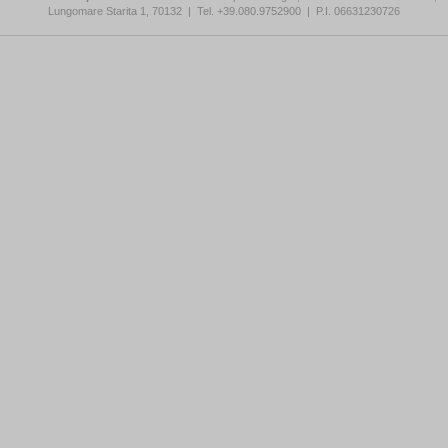
Lungomare Starita 1, 70132
|
Tel. +39.080.9752900
|
P.I. 06631230726