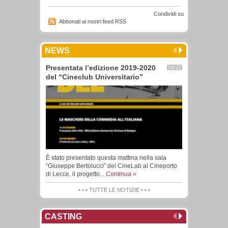
Condividi su
Abbonati ai nostri feed RSS
NEWS
Presentata l’edizione 2019-2020
18/11
del “Cineclub Universitario”
È stato presentato questa mattina nella sala
“Giuseppe Bertolucci” del CineLab al Cineporto
di Lecce, il progetto...
Continua »
• • • TUTTE LE NOTIZIE • • •
CASTING