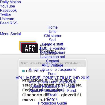
Daily Motion
YouTube
Facebook
Twitter
Ustream
Feed RSS
Home
Ente
Menu
Social
Chi siamo
Soci
Board e staff
Bandi e Fornitori
Determinazioni
Lavora con noi
Contatti
Sei in:
Home
»
Cineporti
» Proiezione di “Solitudine e sete” e incontro con il regista Fedele Dalessandro | Cineporto di Bari – giovedì 21 marzo – h.19:00
AFC Vintage
Amministrazione trasparente
CINEPORTI
Fondi
APULIA DEVELOPMENT FILM FUND 2019
Proiezione di “Solitudine e
Apulia Film Fund 2018/2020
sete” e incontro con il regista
Apulia Regional Film Fund
Fedele Dalessandro |
Apulia Promotion Film Fund
Cineporto di Bari – giovedì 21
Servizi
Servizi
marzo – h.19:00
Production Guide