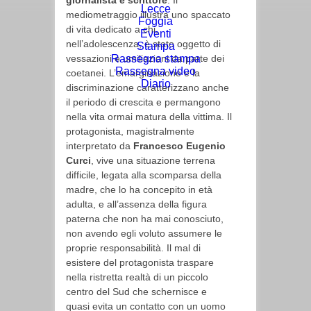
giornalista e scrittore
. Il
Lecce
mediometraggio illustra uno spaccato
Foggia
di vita dedicato a chi,
Eventi
nell’adolescenza, è stato oggetto di
Stampa
vessazioni e umiliazioni da parte dei
Rassegna stampa
Rassegna video
coetanei. L’emarginazione e la
Diario
discriminazione caratterizzano anche
il periodo di crescita e permangono
nella vita ormai matura della vittima. Il
protagonista, magistralmente
interpretato da
Francesco Eugenio
Curci
, vive una situazione terrena
difficile, legata alla scomparsa della
madre, che lo ha concepito in età
adulta, e all’assenza della figura
paterna che non ha mai conosciuto,
non avendo egli voluto assumere le
proprie responsabilità. Il mal di
esistere del protagonista traspare
nella ristretta realtà di un piccolo
centro del Sud che schernisce e
quasi evita un contatto con un uomo