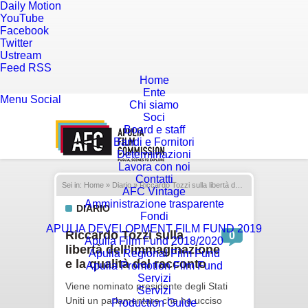
Daily Motion
YouTube
Facebook
Twitter
Ustream
Feed RSS
Home
Ente
Menu
Social
Chi siamo
Soci
Board e staff
Bandi e Fornitori
Determinazioni
Lavora con noi
Contatti
Sei in:
Home
»
Diario
» Riccardo Tozzi sulla libertà dell’immaginazione e la qualità del racconto
AFC Vintage
Amministrazione trasparente
DIARIO
Fondi
APULIA DEVELOPMENT FILM FUND 2019
Riccardo Tozzi sulla
0
Apulia Film Fund 2018/2020
libertà dell’immaginazione
Apulia Regional Film Fund
e la qualità del racconto
Apulia Promotion Film Fund
Servizi
Viene nominato presidente degli Stati
Servizi
Uniti un parlamentare che ha ucciso
Production Guide