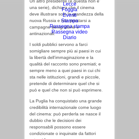
Un altro presidente (e questa non e’
Lecce
una serie), dichiara che il cinema
Foggia
deve illustrare solo la grandezza della
Eventi
nuova Russia e non prestarsi a
Stampa
Rassegna stampa
campagne denigratorie e
Rassegna video
antinazionali.
Diario
I soldi pubblici servono a farci
somigliare sempre più ai paesi in cui
la libertà dell’immaginazione e la
qualità del racconto sono premiati; e
sempre meno a quei paesi in cui chi
sta nelle istituzioni, grandi e piccole,
pretende di determinare quel che si
può e quel che non si può esprimere.
La Puglia ha conquistato una grande
credibilità internazionale come luogo
del cinema: può perderla se nasce il
dubbio che le decisioni dei
responsabili possono essere
condizionate o inquinate da fattori