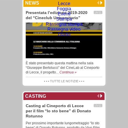
NEWS
Lecce
Foggia
Presentata l’edizione 2019-2020
18/11
Eventi
del “Cineclub Universitario”
Stampa
Rassegna stampa
Rassegna video
Diario
È stato presentato questa mattina nella sala
“Giuseppe Bertolucci” del CineLab al Cineporto
di Lecce, il progetto...
Continua »
• • • TUTTE LE NOTIZIE • • •
CASTING
Casting al Cineporto di Lecce
15/11
per il film “Io sto bene” di Donato
Rotunno
Per prossimo importante lungometraggio “Io sto
bene“ di Donato Rotunno, prodotto da Vivo Film