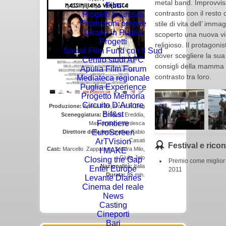
metal band. Improvvis
Film
contrasto con il resto 
Progetti finanziati
Produzioni proprie
stile di vita dell’ imm
Girano in Puglia
scoperto una nuova v
Progetti
religioso. Il protagonis
Social Film Fund con il Sud
dover scegliere la sua
Centro studi AFC
consigli della mamma 
Apulia Film Forum
contrasto tra loro.
Mediateca regionale
Puglia Experience
Progetto Memoria
Circuito D’Autore
Produzione:
Apnea Film, Rock ‘n’ Dog
Bif&st
Sceneggiatura:
Emiliano Ereddia,
Frontiere
Massimiliano Verdesca
EuroScreen
Direttore della fotografia:
Fabio
Casati
ArTVision
Festival e rico
Cast:
Marcello Zappatore, Sandra Milo,
I MAKE
Giulia Jelo
Closing the Gap
Premio come miglior f
Nazionalità:
Italia
Enter Europe
2011
Durata:
85 min.
Levante Diaries
Cinema del reale
News
Casting
Cineporti
Bari