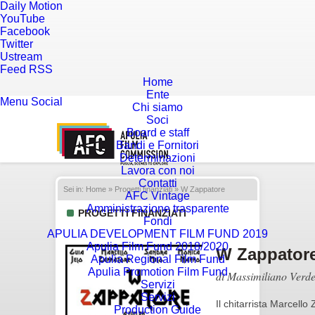
Daily Motion
YouTube
Facebook
Twitter
Ustream
Feed RSS
Home
Ente
Menu
Social
Chi siamo
Soci
Board e staff
Bandi e Fornitori
Determinazioni
Lavora con noi
Contatti
Sei in:
Home
»
Progetti finanziati
» W Zappatore
AFC Vintage
Amministrazione trasparente
PROGETTI FINANZIATI
Fondi
APULIA DEVELOPMENT FILM FUND 2019
Apulia Film Fund 2018/2020
W Zappator
Apulia Regional Film Fund
Apulia Promotion Film Fund
di Massimiliano Verd
Servizi
Servizi
Il chitarrista Marcello
Production Guide