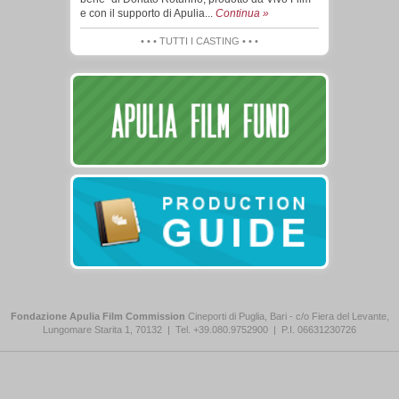
e con il supporto di Apulia...
Continua »
• • • TUTTI I CASTING • • •
Fondazione Apulia Film Commission
Cineporti di Puglia, Bari - c/o Fiera del Levante,
Lungomare Starita 1, 70132
|
Tel. +39.080.9752900
|
P.I. 06631230726