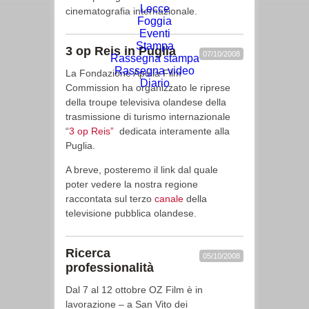
Lecce
cinematografia internazionale.
Foggia
Eventi
Stampa
3 op Reis in Puglia
07/10/2008
Rassegna stampa
Rassegna video
La Fondazione Apulia Film
Diario
Commission ha organizzato le riprese
della troupe televisiva olandese della
trasmissione di turismo internazionale
“
3 op Reis”
dedicata interamente alla
Puglia.
A breve, posteremo il link dal quale
poter vedere la nostra regione
raccontata sul terzo
canale
della
televisione pubblica olandese.
Ricerca
05/10/2008
professionalità
Dal 7 al 12 ottobre OZ Film è in
lavorazione – a San Vito dei