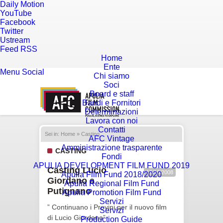
Daily Motion
YouTube
Facebook
Twitter
Ustream
Feed RSS
Home
Ente
Menu
Social
Chi siamo
Soci
Board e staff
Bandi e Fornitori
Determinazioni
Lavora con noi
Contatti
Sei in:
Home
» Casting
AFC Vintage
Amministrazione trasparente
CASTING
Fondi
APULIA DEVELOPMENT FILM FUND 2019
Casting Lucio
15/10/2008
Apulia Film Fund 2018/2020
Giordano a
Apulia Regional Film Fund
Putignano
Apulia Promotion Film Fund
Servizi
” Continuano i Provini per il nuovo film
Servizi
di Lucio Giordano”
Production Guide