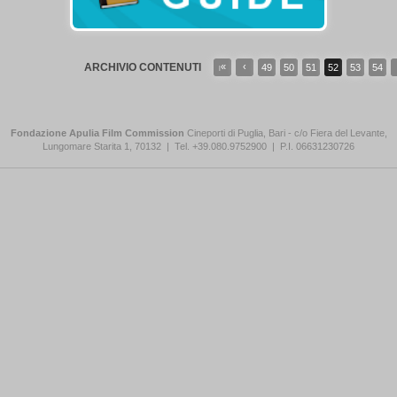
ARCHIVIO CONTENUTI
«
‹
49
50
51
52
53
54
|
Fondazione Apulia Film Commission
Cineporti di Puglia, Bari - c/o Fiera del Levante,
Lungomare Starita 1, 70132
|
Tel. +39.080.9752900
|
P.I. 06631230726