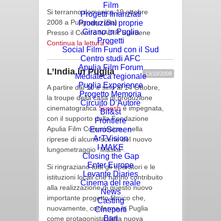
Film
Si terranno domenica 19 ottobre
Progetti finanziati
2008 a Putignano (Ba)
Produzioni proprie
Girano in Puglia
Presso il Centro NADIR Starbene
Progetti
Continua la lettura »
Social Film Fund con il Sud
Centro studi AFC
Apulia Film Forum
L’India in Puglia
13/10/2008
Mediateca regionale
Puglia Experience
A partire dal 10 e sino al 14 Ottobre,
Progetto Memoria
la troupe della casa di produzione
Circuito D’Autore
cinematografica
Suresh
é impegnata,
Bif&st
con il supporto della Fondazione
Frontiere
Apulia Film Commission, nella
EuroScreen
ArTVision
riprese di alcune scene del nuovo
I MAKE
lungometraggio “Maska”.
Closing the Gap
Enter Europe
Si ringraziano tutti gli operatori e le
Levante Diaries
istituzioni locali che hanno contribuito
Cinema del reale
alla realizzazione di questo nuovo
News
importante progetto filmico che,
Casting
nuovamente, conferma la Puglia
Cineporti
Bari
come protagonista della nuova