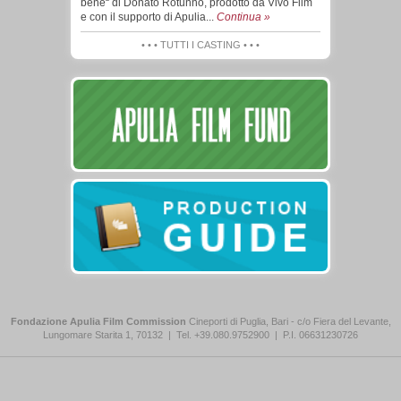
bene“ di Donato Rotunno, prodotto da Vivo Film
e con il supporto di Apulia...
Continua »
• • • TUTTI I CASTING • • •
Fondazione Apulia Film Commission
Cineporti di Puglia, Bari - c/o Fiera del Levante,
Lungomare Starita 1, 70132
|
Tel. +39.080.9752900
|
P.I. 06631230726