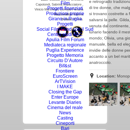
e retrogrado tradizion
Film
Capotondi, Sabrina Impacciatore ,
di tre donne, che malg
Progetti finanziati
Vinicio Marchioni, Corrado Fortuna
Produzioni proprie
si trovano costrette a
Nazionalità:
Italiana
Girano in Puglia
Durata
: 93 min.
salvarsi la pelle. Gild
Progetti
venuta dal continente,
Social Film Fund con il Sud
lunario facendo il mest
Centro studi AFC
mondo; Olivia, una gi
Apulia Film Forum
manuale, bella ed eleg
Mediateca regionale
Puglia Experience
invidie delle donne per 
Progetto Memoria
accanto a un bel marito
Circuito D’Autore
anatroccolo.
Bif&st
Frontiere
EuroScreen
Location:
Monopo
ArTVision
I MAKE
Closing the Gap
Enter Europe
Levante Diaries
Cinema del reale
News
Casting
Cineporti
Bari