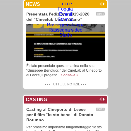
Lecce
NEWS
Foggia
Presentata l’edizione 2019-2020
Eventi
18/11
del “Cineclub Universitario”
Stampa
Rassegna stampa
Rassegna video
Diario
È stato presentato questa mattina nella sala
“Giuseppe Bertolucci” del CineLab al Cineporto
di Lecce, il progetto...
Continua »
• • • TUTTE LE NOTIZIE • • •
CASTING
Casting al Cineporto di Lecce
15/11
per il film “Io sto bene” di Donato
Rotunno
Per prossimo importante lungometraggio “Io sto