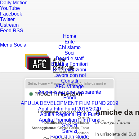
Daily Motion
YouTube
Facebook
Twitter
Ustream
Feed RSS
Home
Ente
Menu
Social
Chi siamo
Soci
Board e staff
Bandi e Fornitori
Determinazioni
Lavora con noi
Contatti
Sei in:
Home
»
Progetti finanziati
» Amiche da morire
AFC Vintage
Amministrazione trasparente
PROGETTI FINANZIATI
Fondi
APULIA DEVELOPMENT FILM FUND 2019
Apulia Film Fund 2018/2020
Amiche da m
Produzione:
Andrea Leone e Rai
Apulia Regional Film Fund
Cinema
Apulia Promotion Film Fund
di Giorgia Farina
Distribuzione:
01 Distribution
Servizi
Sceneggiatura:
Giorgia Farina, Fabio
Servizi
Bonifacci
In un’isoletta del Sud I
Production Guide
Cast
: Claudia Gerini, Cristiana