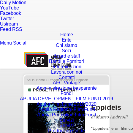
Daily Motion
YouTube
Facebook
Twitter
Ustream
Feed RSS
Home
Ente
Menu
Social
Chi siamo
Soci
Board e staff
Bandi e Fornitori
Determinazioni
Lavora con noi
Contatti
Sei in:
Home
»
Progetti finanziati
» Eppideis
AFC Vintage
Amministrazione trasparente
PROGETTI FINANZIATI
Fondi
APULIA DEVELOPMENT FILM FUND 2019
Apulia Film Fund 2018/2020
Eppideis
Apulia Regional Film Fund
Apulia Promotion Film Fund
di Matteo Andreolli
Servizi
Servizi
“Eppideis” è un film co
Production Guide