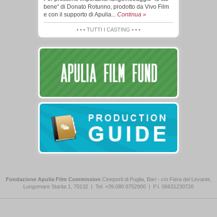
bene“ di Donato Rotunno, prodotto da Vivo Film
e con il supporto di Apulia...
Continua »
• • • TUTTI I CASTING • • •
Fondazione Apulia Film Commission
Cineporti di Puglia, Bari - c/o Fiera del Levante,
Lungomare Starita 1, 70132
|
Tel. +39.080.9752900
|
P.I. 06631230726