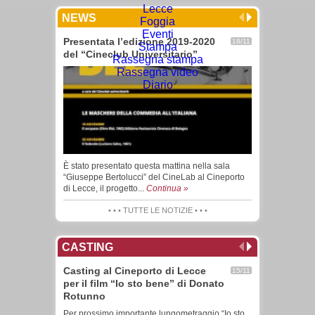
Lecce
NEWS
Foggia
Eventi
Presentata l’edizione 2019-2020
18/11
Stampa
del “Cineclub Universitario”
Rassegna stampa
Rassegna video
Diario
È stato presentato questa mattina nella sala
“Giuseppe Bertolucci” del CineLab al Cineporto
di Lecce, il progetto...
Continua »
• • • TUTTE LE NOTIZIE • • •
CASTING
Casting al Cineporto di Lecce
15/11
per il film “Io sto bene” di Donato
Rotunno
Per prossimo importante lungometraggio “Io sto