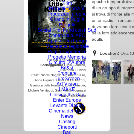
epoche temporali dive
Film
di un gruppo di ragazz
Progetti finanziati
Produzioni proprie
si trova di fronte alla
Girano in Puglia
un omicidio. Trent’ann
Progetti
dovranno fare i conti co
Social Film Fund con il Sud
della loro adolescenza
Centro studi AFC
adulti.
Apulia Film Forum
Mediateca regionale
Puglia Experience
Location:
Oria (Br
Progetto Memoria
Produzione:
Habana Film
Circuito D’Autore
Sceneggiatura
Lucio Gaudino,
Bif&st
Giovanna Guidoni
Frontiere
Cast:
Nicola Nocella, Rosaria Russo,
EuroScreen
Anna Gigante, Gianluca De Marchi,
ArTVision
Gianluca delle Fontane, Luca Cirasola,
I MAKE
Michele Venitucci, Gian Marco Tognazzi
Closing the Gap
Nazionalità:
Italia
Enter Europe
Levante Diaries
Cinema del reale
News
Casting
Cineporti
Bari