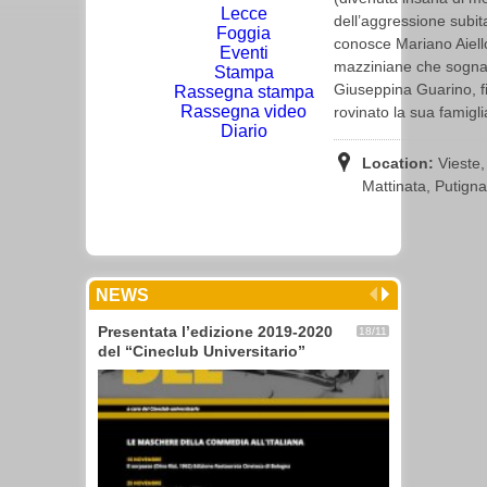
Lecce
dell’aggressione subit
Foggia
conosce Mariano Aiell
Eventi
mazziniane che sogna u
Stampa
Giuseppina Guarino, f
Rassegna stampa
Rassegna video
rovinato la sua famigl
Diario
Location:
Vieste,
Mattinata, Putign
NEWS
Presentata l’edizione 2019-2020
18/11
del “Cineclub Universitario”