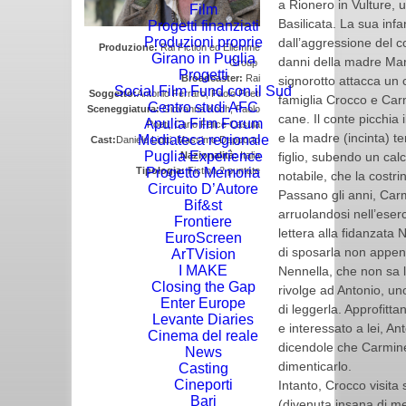
a Rionero in Vulture, 
Film
Basilicata. La sua infa
Progetti finanziati
Produzioni proprie
dall’aggressione del 
Produzione:
Rai Fiction ed Ellemme
Girano in Puglia
danni della madre Mari
Group
Progetti
Broadcaster:
Rai
signorotto attacca un c
Social Film Fund con il Sud
Soggetto:
Antonio Ferraro, Paolo Poeti
famiglia Crocco e Carm
Centro studi AFC
Sceneggiatura:
Giovanna Koch, Paolo
cane. Il conte picchia 
Apulia Film Forum
Poeti, Carlo Felice Casula
e la madre (incinta) t
Mediateca regionale
Cast:
Daniele Liotti, Massimo Dapporto
Puglia Experience
figlio, subendo un calc
Nazionalità:
Italia
Progetto Memoria
Tipologia:
Fiction 2 puntate
notabile, che la costrin
Circuito D’Autore
Passano gli anni, Car
Bif&st
arruolandosi nell’eser
Frontiere
lettera alla fidanzata
EuroScreen
di sposarla non appena
ArTVision
I MAKE
Nennella, che non sa l
Closing the Gap
rivolge ad Antonio, un
Enter Europe
di leggerla. Approfitt
Levante Diaries
e interessato a lei, A
Cinema del reale
dicendole che Carmine
News
dimenticarlo.
Casting
Cineporti
Intanto, Crocco visit
Bari
(divenuta insana di m