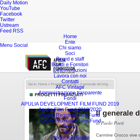
Daily Motion
YouTube
Facebook
Twitter
Ustream
Feed RSS
Home
Ente
Menu
Social
Chi siamo
Soci
Board e staff
Bandi e Fornitori
Determinazioni
Lavora con noi
Contatti
Sei in:
Home
»
Progetti finanziati
» Il generale dei briganti
AFC Vintage
Amministrazione trasparente
PROGETTI FINANZIATI
Fondi
APULIA DEVELOPMENT FILM FUND 2019
Apulia Film Fund 2018/2020
Il generale d
Apulia Regional Film Fund
Apulia Promotion Film Fund
di Paolo Poeti
Servizi
Servizi
Carmine Crocco vive c
Production Guide